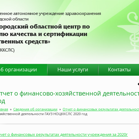
венное автономное учреждение здравоохранения
ской области
ородский областной центр по
лю качества и сертификации
твенных средств»
ККСЛС)
об организации
Наши услуги
Контакты
тчет о финансово-хозяйственной деятельнос
од
авная
»
Сведения об организации
»
Отчет о финансовых результатах деятельнос
зяйственной деятельности ГАУЗ НОЦККСЛС 2020 год
чет о финансовых результатах деятельности учреждения за 2020г