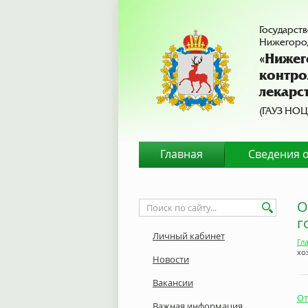
Государст
Нижегород
«Нижег
контро
лекарс
(ГАУЗ НОЦ
Главная
Сведения 
О
г
Личный кабинет
Гл
хо
Новости
Вакансии
От
Важная информация