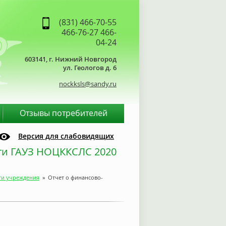
(831) 466-70-55
466-76-27 466-
04-24
603141, г. Нижний Новгород
ул. Геологов д. 6
nockksls
@
sandy.ru
Отзывы потребителей
Версия для слабовидящих
ти ГАУЗ НОЦККСЛС 2020
ти учреждения
»
Отчет о финансово-