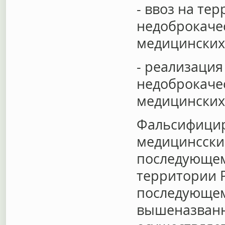
- ввоз на т
недоброкаче
медицинских
- реализаци
недоброкаче
медицинских
Фальсифицир
медицинсски
последующем
территории 
последующем
вышеназванн