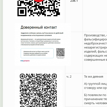
238.1
ч.1
Производство, 
фальсифициро
недоброкачест
незарегистрир
изделий, фаль
содержащих не
совершенные в
ч. 2
Те же деяния
А) группой ли
сговору или о
Б) повлекли п
причинение тя
смерть челове