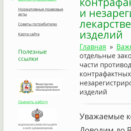
контрафа
и незаре
Нормативные правовые
акты
лекарств
Советы потребителю
изделий
Карта сайта
Главная
»
Важ
Полезные
отдельные зак
ссылки
части противо
контрафактных
незарегистрир
изделий
Оценить работу
Уважаемые к
Доводим до 