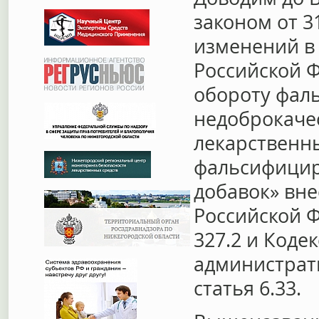
законом от 3
изменений в
Российской 
обороту фал
недоброкаче
лекарственны
фальсифицир
добавок» вне
Российской Фе
327.2 и Коде
администрат
статья 6.33.