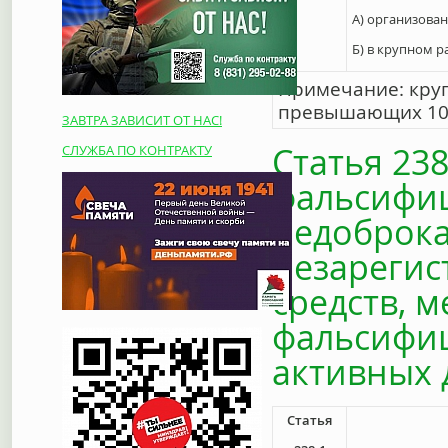
А) организова
Б) в крупном р
Примечание: круп
превышающих 100
ЗАВТРА ЗАВИСИТ ОТ НАС!
Статья 23
СЛУЖБА ПО КОНТРАКТУ
фальсифи
недоброка
незарегис
средств, 
фальсифи
активных 
Статья