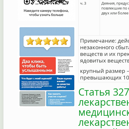
ч. 3
Деяния, предус
повлекшие по 
двух или более
Примечание: дейс
незаконного сбыт
веществ и их пре
ядовитых веществ
крупный размер –
превышающих 100
Статья 32
лекарстве
медицинск
лекарстве